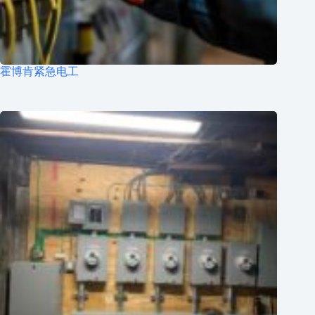
霍博肯紧急电工