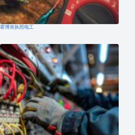
霍博肯执照电工