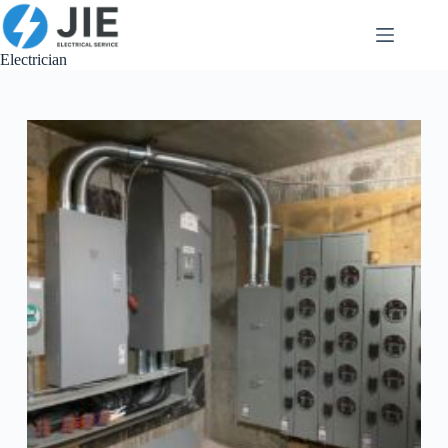
跳
至
内
Electrician
容