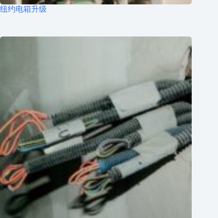
纽约电箱升级