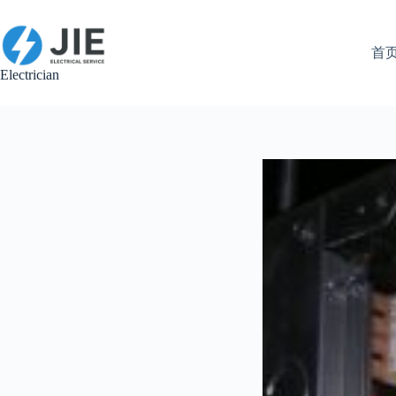
跳
至
内
首
容
Electrician