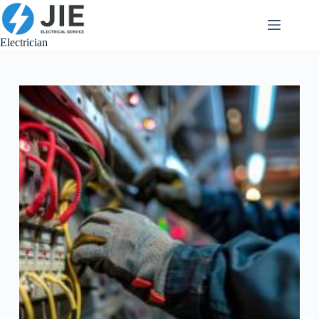
跳
至
内
Electrician
容