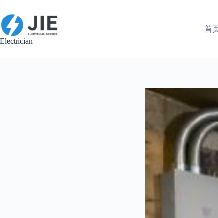
跳
至
内
首
容
Electrician