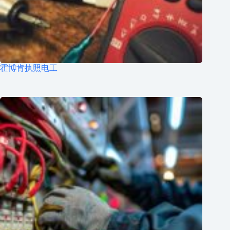
霍博肯执照电工