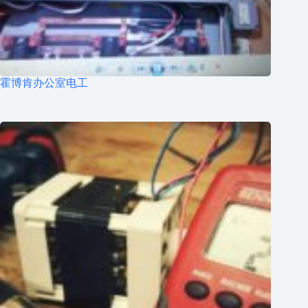
霍博肯办公室电工