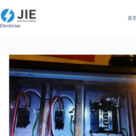
跳
至
内
首
容
Electrician